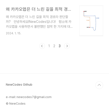
트라 알고리즘에 기반을 두고 있습니다. 따라서, A*
에 대해 본격적으로 알아보기 전에 다익스트라에 대
왜 카카오맵은 더 느린 길을 최적 경로라 판단할까?
한 기본적인 부분을 간략하게 짚어보겠습니
왜 카카오맵은 더 느린 길을 최적 경로라 판단할
다. ✅ 다익스트라 알고리즘에 대해 먼저 알아보
까? 안녕하세요!NewCodes입니다! 평소에 카
자! 다익스트림 알고리즘이란 '출발 노드에서 다른
카오맵을 사용하면서 불편했던 점딱 한 가지에 대해
모든 노드까지의 최단 거리를 각각 구하는 알고리
서 깊게 파보는 시간을 가지려고 합니다. 해당 글
즘'을 의미합니다. 동작 과정동작과정을 간단히 추
2024. 1. 15.
을 쓰게 된 동기저는 평소에 카카오택시를 자주 이
상화하자면 다음과 같습니다. 준비: 출발지와 최단
용하는 편입니다. 집으로 향할 때는 항상 즐거운 마
거리 테이블을 초기화합니다. 선택: 방문하지 않은
음으로 택시를 타곤 하죠. 그런데 !! 집으로 가는 경
1
2
3
장소 ..
로가 항상 뭔가 이상했습니다. 더 빠른 길이 있음에
도 불구하고 항상 돌아가는 것이었죠. 제 집의 위치
가 노출될 수도 있어 지도를 그림으로 대체하여 설
명해보겠습니다. 1번 경로가 빠른 길이며 2번
경로가 느린 길입니다. 카카오맵에서는 항상 2번 경
로로 추천됩니다. 반면에 네이버맵에서는 1번 경로
로 추천됩니다. 1번 경로가 정상적인 길이 아니라
NewCodes Github
고..
e-mail: newcodes7@gmail.com
© NewCodes