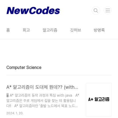
본문 바로가기
홈
회고
알고리즘
깃허브
방명록
Computer Science
16
A* 알고리즘이 도대체 뭔데?? (with java)
🖥️ A* 알고리즘의 동작 과정과 특징 with java A*
알고리즘은 주로 게임에서 길을 찾는 데 활용됩니
다!! A* 알고리즘이란 '출발 노드에서 목표 노드까
지의 최단 거리를 구하는 알고리즘'을 의미합니다.
2024. 1. 20.
'에이스타 알고리즘'이라고도 합니다. 이는 다익스