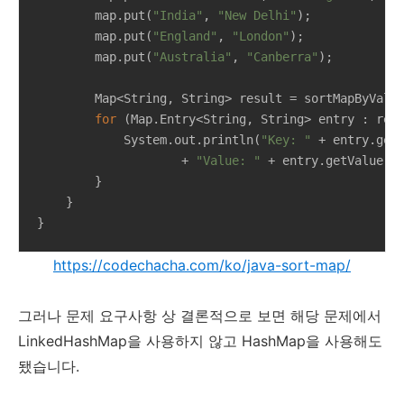
        map.put(
"India"
, 
"New Delhi"
);

        map.put(
"England"
, 
"London"
);

        map.put(
"Australia"
, 
"Canberra"
);

        Map<String, String> result = sortMapByValue
for
 (Map.Entry<String, String> entry : resu
            System.out.println(
"Key: "
 + entry.get
                    + 
"Value: "
 + entry.getValue())
        }

    }

}
https://codechacha.com/ko/java-sort-map/
그러나 문제 요구사항 상 결론적으로 보면 해당 문제에서
LinkedHashMap을 사용하지 않고 HashMap을 사용해도
됐습니다.