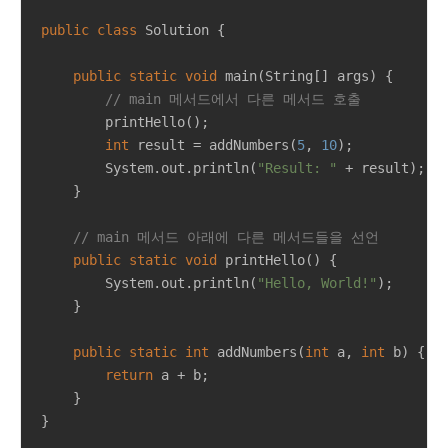
public
class
Solution
{

public
static
void
main
(String[] args)
{

// main 메서드에서 다른 메서드 호출
        printHello();

int
 result = addNumbers(
5
, 
10
);

        System.out.println(
"Result: "
 + result);

    }

// main 메서드 아래에 다른 메서드들을 선언
public
static
void
printHello
()
{

        System.out.println(
"Hello, World!"
);

    }

public
static
int
addNumbers
(
int
 a, 
int
 b)
{

return
 a + b;

    }

}