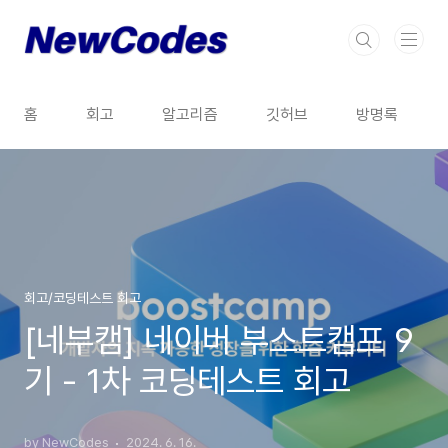
본문 바로가기
홈
회고
알고리즘
깃허브
방명록
회고/코딩테스트 회고
[네부캠] 네이버 부스트캠프 9
기 - 1차 코딩테스트 회고
by NewCodes
2024. 6. 16.