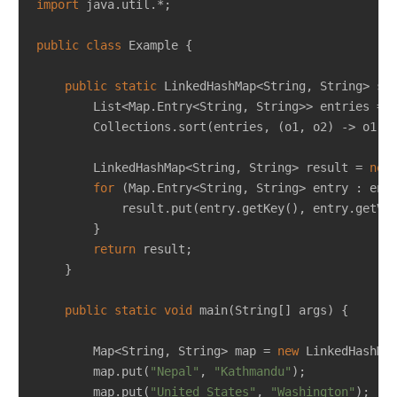
import
 java.util.*;

public
class
Example
{

public
static
 LinkedHashMap<String, String> 
so
        List<Map.Entry<String, String>> entries = 
        Collections.sort(entries, (o1, o2) -> o1.ge
        LinkedHashMap<String, String> result = 
new
for
 (Map.Entry<String, String> entry : entr
            result.put(entry.getKey(), entry.getVal
        }

return
 result;

    }

public
static
void
main
(String[] args)
{

        Map<String, String> map = 
new
 LinkedHashMap
        map.put(
"Nepal"
, 
"Kathmandu"
);

        map.put(
"United States"
, 
"Washington"
);
