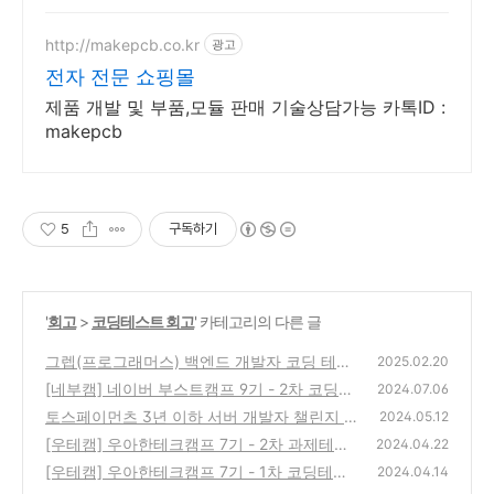
http://makepcb.co.kr
광고
전자 전문 쇼핑몰
제품 개발 및 부품,모듈 판매 기술상담가능 카톡ID :
makepcb
5
구독하기
'
회고
>
코딩테스트 회고
' 카테고리의 다른 글
그렙(프로그래머스) 백엔드 개발자 코딩 테스
2025.02.20
트 후기
[네부캠] 네이버 부스트캠프 9기 - 2차 코딩테
(6)
2024.07.06
스트 회고
토스페이먼츠 3년 이하 서버 개발자 챌린지 -
(0)
2024.05.12
서류 및 코딩테스트 합격 회고
[우테캠] 우아한테크캠프 7기 - 2차 과제테스
(5)
2024.04.22
트 회고
[우테캠] 우아한테크캠프 7기 - 1차 코딩테스
(1)
2024.04.14