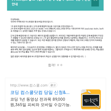
합격! ㅎㅎ
http://www.컴스쿨.com
광고
코딩 컴스쿨닷컴 당일 신청&결
제시 기프티콘!
코딩 1년 동영상 전과목 89,000
원,365일 피씨와 모바일 수강가능.