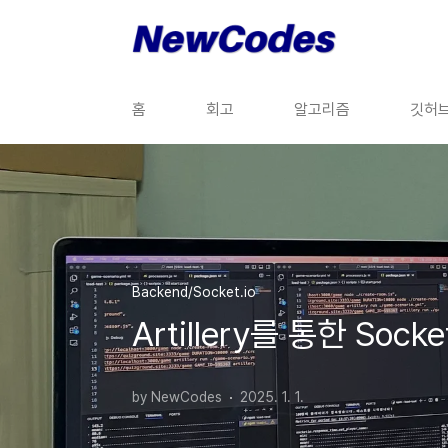
본문 바로가기
홈
회고
알고리즘
깃허
Backend/Socket.io
Artillery를 통한 Soc
by NewCodes
2025. 1. 1.