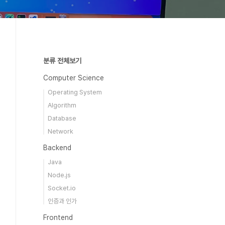
분류 전체보기
Computer Science
Operating System
Algorithm
Database
Network
Backend
Java
Node.js
Socket.io
인증과 인가
Frontend