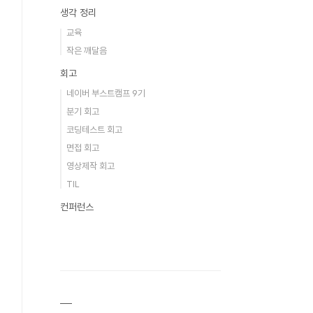
생각 정리
교육
작은 깨달음
회고
네이버 부스트캠프 9기
분기 회고
코딩테스트 회고
면접 회고
영상제작 회고
TIL
컨퍼런스