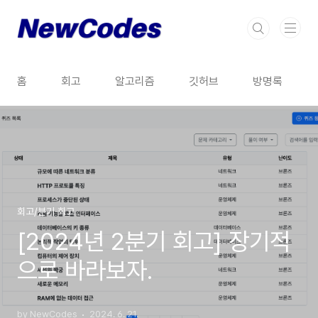
본문 바로가기
홈
회고
알고리즘
깃허브
방명록
회고/분기 회고
[2024년 2분기 회고] 장기적
으로 바라보자.
by NewCodes
2024. 6. 21.