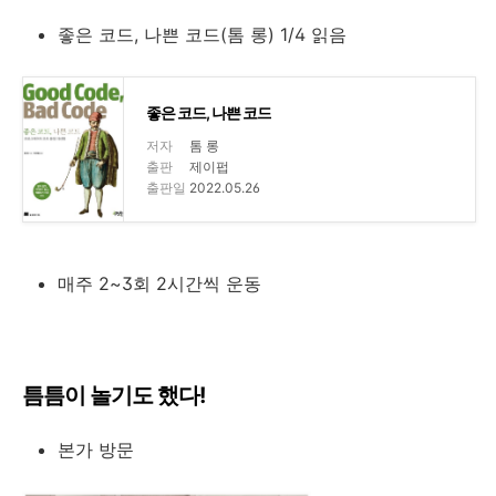
좋은 코드, 나쁜 코드(톰 롱) 1/4 읽음
좋은 코드, 나쁜 코드
저자
톰 롱
출판
제이펍
출판일
2022.05.26
매주 2~3회 2시간씩 운동
틈틈이 놀기도 했다!
본가 방문