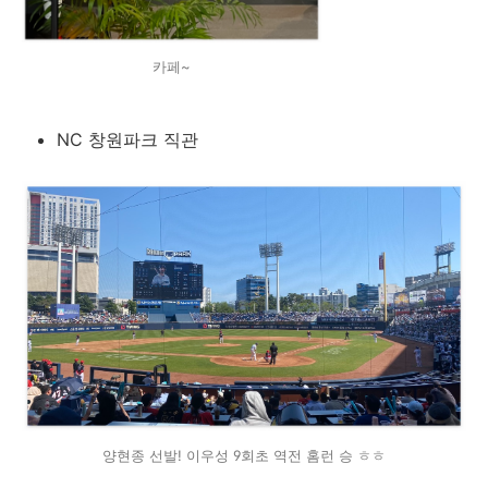
카페~
NC 창원파크 직관
양현종 선발! 이우성 9회초 역전 홈런 승 ㅎㅎ