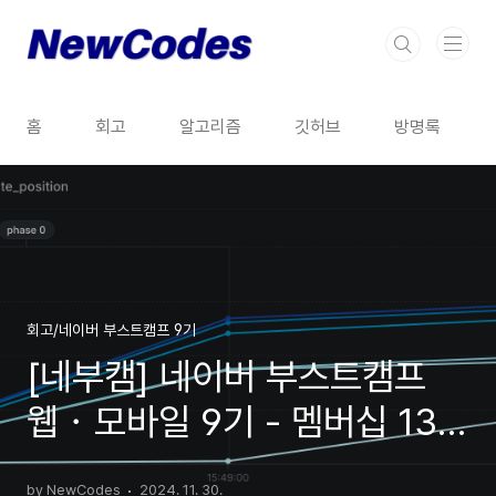
본문 바로가기
홈
회고
알고리즘
깃허브
방명록
회고/네이버 부스트캠프 9기
[네부캠] 네이버 부스트캠프
웹・모바일 9기 - 멤버십 13주
차 회고 (그룹프로젝트
by NewCodes
2024. 11. 30.