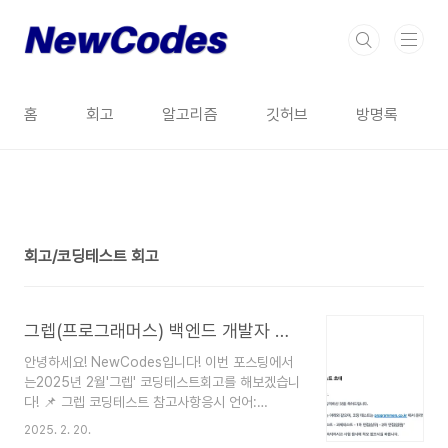
본문 바로가기
홈
회고
알고리즘
깃허브
방명록
회고/코딩테스트 회고
8
그렙(프로그래머스) 백엔드 개발자 코딩 테스트 후기
안녕하세요! NewCodes입니다! 이번 포스팅에서
는2025년 2월'그렙' 코딩테스트회고를 해보겠습니
다! 📌 그렙 코딩테스트 참고사항응시 언어:
JavaJava, C, Python 등의 언어가 가능했음문제
2025. 2. 20.
수: 5문제 (코딩 3문제 + SQL 2문제)시간: 2시간