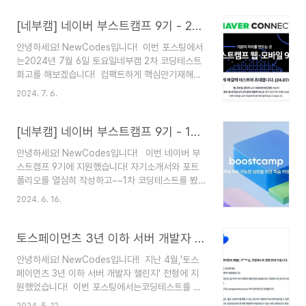
감독: 화면 공유 + 모니토앱 공유환경: 프로그래머
스 플랫폼 제약 조건인터넷 검색 불가능원하는 시간
[네부캠] 네이버 부스트캠프 9기 - 2차 코딩테스트 회고
대에 선택하여 응시 가능 📍 각 문제에 대해코딩 (1
안녕하세요! NewCodes입니다! 이번 포스팅에서
번, 2번, 3번)결론적으로 코딩 문제는 모두 어렵지
는2024년 7월 6일 토요일네부캠 2차 코딩테스트
않게 구현 위주로 나왔습니다. 특정 알고리즘을 요
회고를 해보겠습니다! 컴팩트하게 핵심만기재해보
구하는 문제는 절대 아니었습니다. 결과적으로 코드
고자 합니다!! 우선 저는 '2차 코테 대상자'로 선정
를 보면 이중 for문과 if문만으로도 적절히 조합하
2024. 7. 6.
되었고, 베이직 2주 과정을 마친 상태입니다. 📌
여 쓰면 풀 수 있었습니다. 문제 스타일은 요구사항
네이버 부스트캠프 2차 코딩테스트 참고사항응시
은 길지만, 구현하기엔 어렵지 않은 스타..
언어: JavaScript (1차와는 달리, 각 분야마다 언
[네부캠] 네이버 부스트캠프 9기 - 1차 코딩테스트 회고
어 제한됨)문제 수: 13문제 (CS 객관식 8문제 + 구
안녕하세요! NewCodes입니다! 이번 네이버 부
현 3문제 + 서술형 2문제)시간: 2시간 30분
스트캠프 9기에 지원했습니다! 자기소개서와 포트
(14:00 ~ 16:30)감독: 모바일 캠 + 화면 공유환경:
폴리오를 열심히 작성하고~~1차 코딩테스트를 봤
구름제약 조건인터넷 검색 가능, 개인 자료 참고 불
습니다! 2024년 6월 15일에 진행한네이버 부스
가능A4 종이 3장 및 필기펜 가능시험 페이지 및 검
2024. 6. 16.
트캠프 1차 코딩테스트(문제 해결력 테스트)회고를
색 페이지 외 모든 프로그램 종료투명한 생수 가
해보겠습니다! 📌 네이버 부스트캠프 1차 코딩테스
능 📋 CS 객관식 문제에..
트 참고사항응시 언어: 자바 (언어 제약 크게 x)문제
토스페이먼츠 3년 이하 서버 개발자 챌린지 - 서류 및 코딩테스트 합격 회고
수: 10문제 (CS 6문제 + 구현 3문제 + 서술형 1문
안녕하세요! NewCodes입니다!! 지난 4월,'토스
제)시간: 2시간 (14:00 ~ 16:00)감독: 무감독환경:
페이먼츠 3년 이하 서버 개발자 챌린지' 전형에 지
구름제약 조건인터넷 검색 가능, 개인 자료 참고 불
원했었습니다! 이번 포스팅에서는코딩테스트를 보
가능A4 종이 3장 및 필기펜 가능시험 페이지 및 검
고 나서 느낀 점과 약간의 팁, 그리고 제 자신의 피
색 페이지 외 모든 프로그램 종료투명한 생수 가
2024. 5. 12.