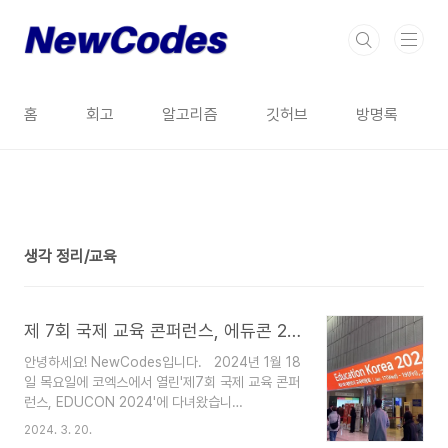
본문 바로가기
홈
회고
알고리즘
깃허브
방명록
생각 정리/교육
1
제 7회 국제 교육 콘퍼런스, 에듀콘 2024 DAY2 '테크니컬 세션' 후기
안녕하세요! NewCodes입니다. 2024년 1월 18
일 목요일에 코엑스에서 열린'제7회 국제 교육 콘퍼
런스, EDUCON 2024'에 다녀왔습니
다! DAY1과 DAY2로 나누어서 진행이 되었고,
2024. 3. 20.
저는 DAY2 테크니컬 세션에 참여했습니다. 솔