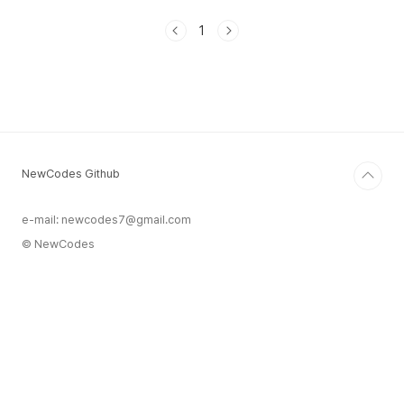
직히 말하자면얻은 인사이트가 많은 프로그램도 있
었고,아닌 프로그램도 있었습니다. 제가 느끼기
1
에 에듀테크에서 핵심인 것들을 위주로간략하게 제
생각과 함께 적어보겠습니다! 1️⃣ 학습이 즐거울 수
있을까? : 첫 번째 강연은 Lego Education이었
습니다. 해당 강연에서 키워드를 뽑자면 '놀이를 통
한 학습'입니다. 이를 계기로 '학습'과 '즐거움'에 대
해 생각해 볼 수 있는 시간이었습니다. 각종 AI와
에듀테크 발달로 우리의 학습..
NewCodes Github
e-mail: newcodes7@gmail.com
© NewCodes